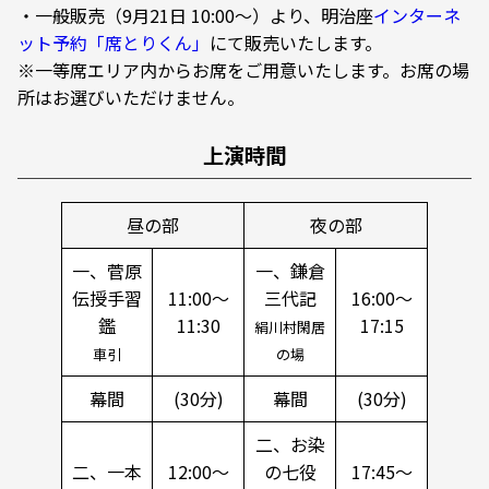
・一般販売（9月21日 10:00～）より、明治座
インターネ
ット予約「席とりくん」
にて販売いたします。
※一等席エリア内からお席をご用意いたします。お席の場
所はお選びいただけません。
上演時間
昼の部
夜の部
一、菅原
一、鎌倉
伝授手習
11:00～
三代記
16:00～
鑑
11:30
17:15
絹川村閑居
車引
の場
幕間
(30分)
幕間
(30分)
二、お染
二、一本
12:00～
の七役
17:45～