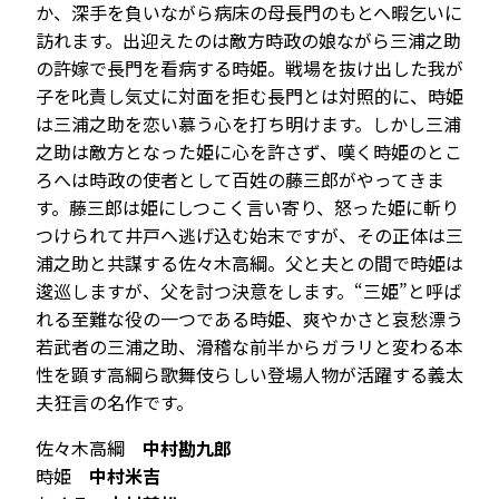
か、深手を負いながら病床の母長門のもとへ暇乞いに
訪れます。出迎えたのは敵方時政の娘ながら三浦之助
の許嫁で長門を看病する時姫。戦場を抜け出した我が
子を叱責し気丈に対面を拒む長門とは対照的に、時姫
は三浦之助を恋い慕う心を打ち明けます。しかし三浦
之助は敵方となった姫に心を許さず、嘆く時姫のとこ
ろへは時政の使者として百姓の藤三郎がやってきま
す。藤三郎は姫にしつこく言い寄り、怒った姫に斬り
つけられて井戸へ逃げ込む始末ですが、その正体は三
浦之助と共謀する佐々木高綱。父と夫との間で時姫は
逡巡しますが、父を討つ決意をします。“三姫”と呼ば
れる至難な役の一つである時姫、爽やかさと哀愁漂う
若武者の三浦之助、滑稽な前半からガラリと変わる本
性を顕す高綱ら歌舞伎らしい登場人物が活躍する義太
夫狂言の名作です。
佐々木高綱
中村勘九郎
時姫
中村米吉