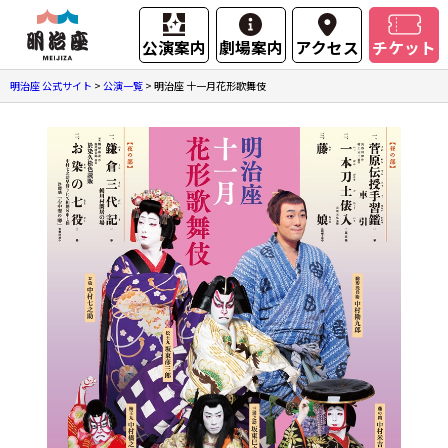
公演案内
劇場案内
アクセス
チケット
明治座 公式サイト
>
公演一覧
>
明治座 十一月花形歌舞伎