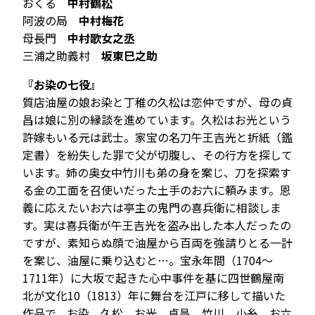
おくる
中村鶴松
阿波の局
中村梅花
母長門
中村歌女之丞
三浦之助義村
坂東巳之助
『お染の七役』
質店油屋の娘お染と丁稚の久松は恋仲ですが、母の貞
昌は娘に別の縁談を進めています。久松はお光という
許嫁もいる元は武士。家宝の名刀午王吉光と折紙（鑑
定書）を紛失した罪で父が切腹し、その行方を探して
います。姉の奥女中竹川も弟の身を案じ、刀を探索す
る金の工面を召使いだった土手のお六に頼みます。恩
義に応えたいお六は亭主の鬼門の喜兵衛に相談しま
す。実は喜兵衛が午王吉光を盗み出した本人だったの
ですが、素知らぬ顔で油屋から百両を強請りとる一計
を案じ、油屋に乗り込むと…。宝永年間（1704～
1711年）に大坂で起きた心中事件を基に四世鶴屋南
北が文化10（1813）年に舞台を江戸に移して描いた
作品で、お染、久松、お光、貞昌、竹川、小糸、お六