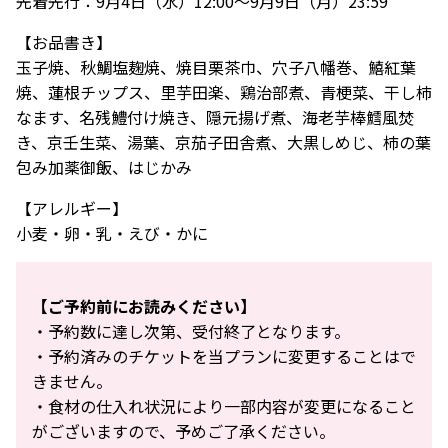
先着先行：9月4日（水）12:00～9月9日（月）23:59
【お品書き】
玉子焼、秋鯛塩麹焼、焼目栗茶巾、穴子八幡巻、鱚紅葉
焼、蓮根チップス、里芋田楽、鶏治部煮、青梗菜、干し柿
なます、名残鱧付け焼き、隠元揚げ煮、海老芋棒鱈風焚
き、京壬生菜、湯葉、京茄子田舎煮、大黒しめじ、柿の葉
包み加薬御飯、はじかみ
【アレルギー】
小麦・卵・乳・えび・かに
【ご予約前にお読みください】
・予約数に達し次第、受付終了となります。
・予約済みのチケットを当プランに変更することはで
きません。
・食材の仕入れ状況により一部内容が変更になること
がございますので、予めご了承ください。