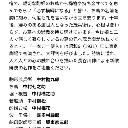
宿で、親切な酌婦のお蔦から櫛簪や持ち金すべてを恵
んでもらい「必ず横綱になる」と誓い、お蔦の名前を
胸に刻み、何度も礼を言いながら立ち去ります。十年
後、凄みのある渡世人となった茂兵衛は、心根は変わ
らず、お蔦への恩義を持ち続けています。今は娘と二
人で侘しく暮らしているお蔦の元へ茂兵衛が訪ねてく
ると…。『一本刀土俵入』は昭和6（1931）年に東京
劇場で初演され、大評判を呼びました。詩情に溢れ、
人と人との心の触れ合いを描いた長谷川伸による新歌
舞伎の名作をご堪能ください。
駒形茂兵衛
中村勘九郎
お蔦
中村七之助
堀下根吉
中村橋之助
若船頭
中村鶴松
酌婦お松
中村梅花
波一里儀十
喜多村緑郎
船印彫師辰三郎
坂東彦三郎