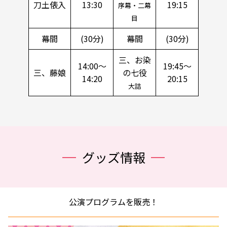
刀土俵入
13:30
19:15
序幕・二幕
目
幕間
(30分)
幕間
(30分)
三、お染
14:00～
19:45～
三、藤娘
の七役
14:20
20:15
大詰
グッズ情報
公演プログラムを販売！