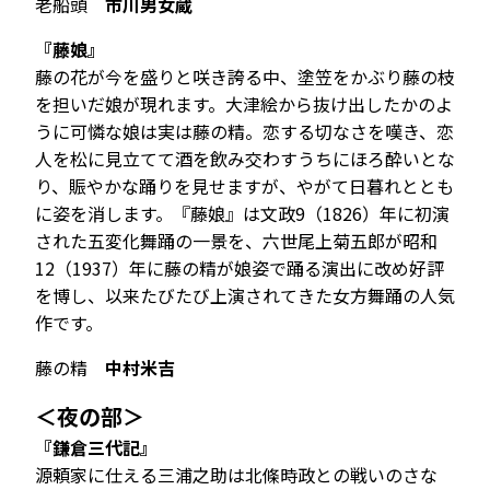
老船頭
市川男女蔵
『藤娘』
藤の花が今を盛りと咲き誇る中、塗笠をかぶり藤の枝
を担いだ娘が現れます。大津絵から抜け出したかのよ
うに可憐な娘は実は藤の精。恋する切なさを嘆き、恋
人を松に見立てて酒を飲み交わすうちにほろ酔いとな
り、賑やかな踊りを見せますが、やがて日暮れととも
に姿を消します。『藤娘』は文政9（1826）年に初演
された五変化舞踊の一景を、六世尾上菊五郎が昭和
12（1937）年に藤の精が娘姿で踊る演出に改め好評
を博し、以来たびたび上演されてきた女方舞踊の人気
作です。
藤の精
中村米吉
＜夜の部＞
『鎌倉三代記』
源頼家に仕える三浦之助は北條時政との戦いのさな