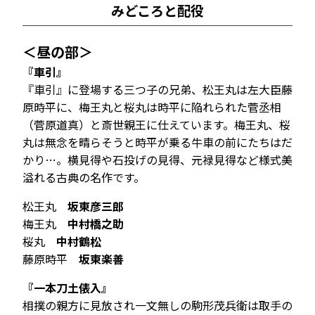
みどころと配役
＜昼の部＞
『車引』
『車引』に登場する三つ子の兄弟、松王丸は左大臣藤
原時平に、梅王丸と桜丸は時平に陥れられた菅丞相
（菅原道真）と斎世親王に仕えています。梅王丸、桜
丸は無念を晴らそうと時平が乗る牛車の前にたちはだ
かり…。横見得や石投げの見得、元禄見得など様式美
溢れる古典の名作です。
松王丸
坂東彦三郎
梅王丸
中村橋之助
桜丸
中村鶴松
藤原時平
坂東楽善
『一本刀土俵入』
相撲の親方に見放され一文無しの駒形茂兵衛は取手の