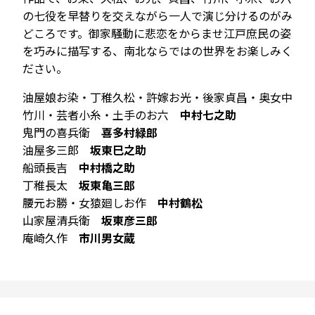
の七役を早替りを交えながら一人で演じ分けるのがみ
どころです。御家騒動に悲恋をからませ江戸庶民の姿
を巧みに描写する、南北ならではの世界をお楽しみく
ださい。
油屋娘お染・丁稚久松・許嫁お光・後家貞昌・奥女中
竹川・芸者小糸・土手のお六
中村七之助
鬼門の喜兵衛
喜多村緑郎
油屋多三郎
坂東巳之助
船頭長吉
中村橋之助
丁稚長太
坂東亀三郎
腰元お勝・女猿廻しお作
中村鶴松
山家屋清兵衛
坂東彦三郎
庵崎久作
市川男女蔵