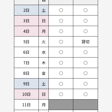
2日
土
○
○
3日
日
○
○
4日
月
○
○
5日
火
○
貸切
6日
水
○
○
7日
木
○
○
8日
金
○
○
9日
土
○
○
10日
日
○
○
11日
月