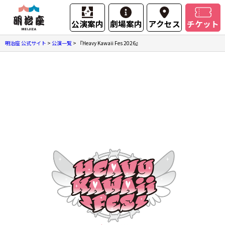
公演案内
劇場案内
アクセス
チケット
明治座 公式サイト
>
公演一覧
>
『Heavy Kawaii Fes 2026』