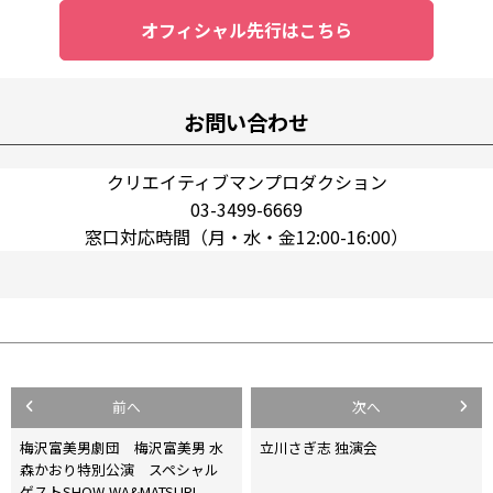
オフィシャル先行はこちら
お問い合わせ
クリエイティブマンプロダクション
03-3499-6669
窓口対応時間（月・水・金12:00-16:00）
投
前へ
次へ
稿
梅沢富美男劇団 梅沢富美男 水
立川さぎ志 独演会
森かおり特別公演 スペシャル
ナ
ゲストSHOW-WA&MATSURI