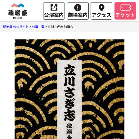
公演案内
劇場案内
アクセス
チケット
明治座 公式サイト
>
公演一覧
>
立川さぎ志 独演会