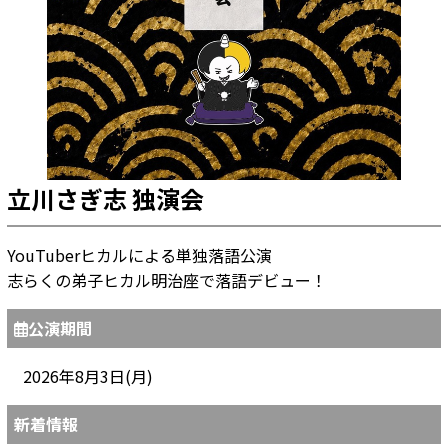
立川さぎ志 独演会
YouTuberヒカルによる単独落語公演
志らくの弟子ヒカル明治座で落語デビュー！
公演期間
2026年8月3日(月)
新着情報