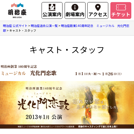
公演案内
劇場案内
アクセス
チケット
明治座 公式サイト
>
明治座過去公演一覧
>
明治座創業140周年記念 ミュージカル 光化門恋
歌
>
キャスト・スタッフ
キャスト・スタッフ