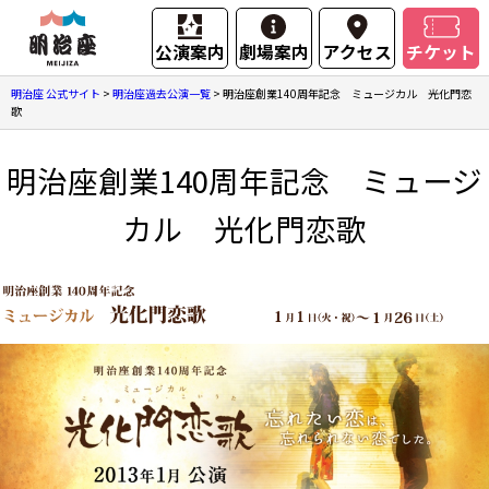
公演案内
劇場案内
アクセス
チケット
明治座 公式サイト
>
明治座過去公演一覧
>
明治座創業140周年記念 ミュージカル 光化門恋
歌
明治座創業140周年記念 ミュージ
カル 光化門恋歌