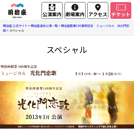
公演案内
劇場案内
アクセス
チケット
明治座 公式サイト
>
明治座過去公演一覧
>
明治座創業140周年記念 ミュージカル 光化門恋
歌
>
スペシャル
スペシャル