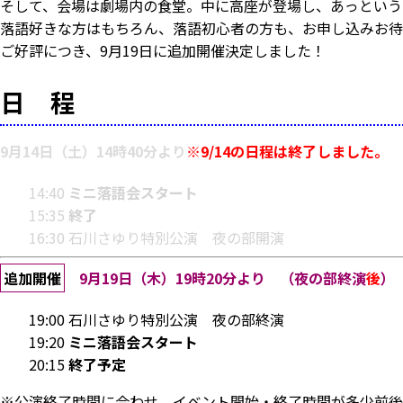
そして、会場は劇場内の食堂。中に高座が登場し、あっという
落語好きな方はもちろん、落語初心者の方も、お申し込みお待
ご好評につき、9月19日に追加開催決定しました！
日 程
9月14日（土）14時40分より
※9/14の日程は終了しました。
14:40
ミニ落語会スタート
15:35
終了
16:30 石川さゆり特別公演 夜の部開演
追加開催
9月19日（木）19時20分より
（夜の部終演
後
）
19:00 石川さゆり特別公演 夜の部終演
19:20
ミニ落語会スタート
20:15
終了予定
※公演終了時間に合わせ、イベント開始・終了時間が多少前後