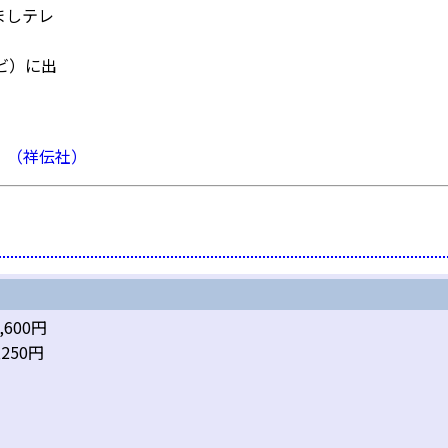
ましテレ
ビ）に出
」（祥伝社）
,600円
,250円