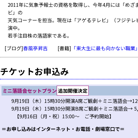
2011年に気象予報士の資格を取得し、今年4月には「めざ
ビ」の
天気コーナーを担当。現在は「アゲるテレビ」（フジテレ
演中。
若手注目株の落語家である。
[ブログ]
春風亭昇吉
[書籍]
「東大生に最も向かない職業
チケットお申込み
ミニ落語会セットプラン
追加開催決定
9月
19
日（木）
15時30分
開演
A席
ご観劇＋
ミニ落語会
→
12
9月
19
日（木）
15時30分
開演
B席
ご観劇＋
ミニ落語会
→
5
【9月16日（月・祝）15:00～ ご予約開始】
＝お申し込みはインターネット・お電話・劇場窓口で＝