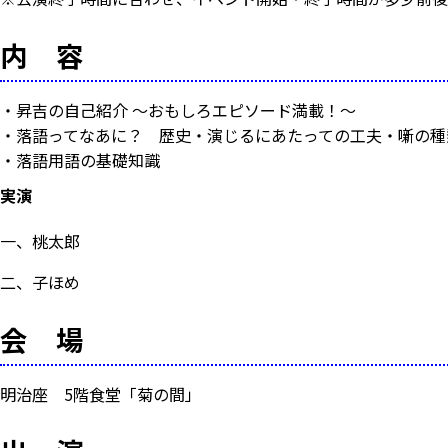
内 容
・昇吉の自己紹介
～おもしろエピソード満載！～
・落語ってなあに？
歴史・演じるにあたっての工夫・噺の種
・落語用語の基礎知識
実演
一、桃太郎
二、子ほめ
会 場
明治座 5階食堂「菊の間」