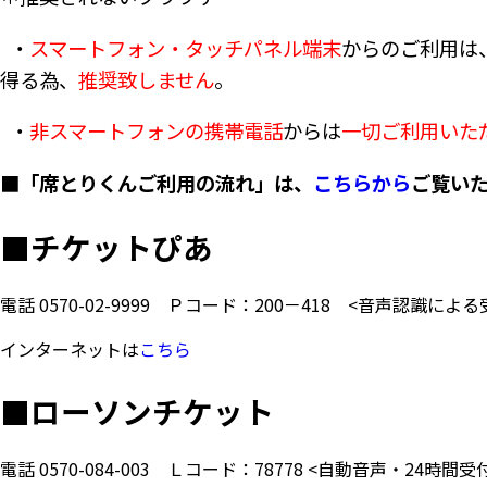
・
スマートフォン・タッチパネル端末
からのご利用は
得る為、
推奨致しません
。
・
非スマートフォンの携帯電話
からは
一切ご利用いた
■「席とりくんご利用の流れ」は、
こちらから
ご覧い
■
チケットぴあ
電話
0570-02-9999
Ｐコード：200－418
<音声認識による
インターネットは
こちら
■
ローソンチケット
電話
0570-084-003
Ｌコード：78778
<自動音声・24時間受