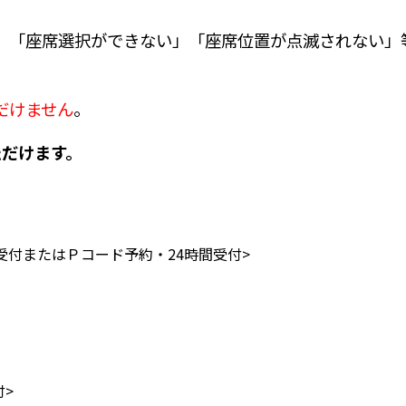
、「座席選択ができない」「座席位置が点滅されない」
だけません
。
ただけます。
受付またはＰコード予約・24時間受付>
付>