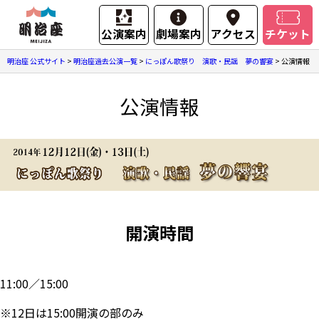
公演案内
劇場案内
アクセス
チケット
明治座 公式サイト
>
明治座過去公演一覧
>
にっぽん歌祭り 演歌・民謡 夢の響宴
>
公演情報
公演情報
開演時間
11:00／15:00
※12日は15:00開演の部のみ