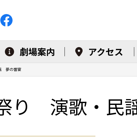
劇場案内
アクセス
謡 夢の響宴
祭り 演歌・民