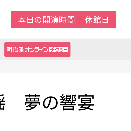
本日の開演時間
休館日
謡 夢の響宴