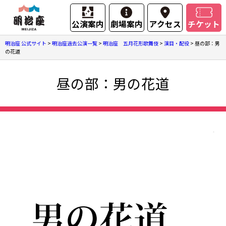
公演案内
劇場案内
アクセス
チケット
明治座 公式サイト
>
明治座過去公演一覧
>
明治座 五月花形歌舞伎
>
演目・配役
>
昼の部：男
の花道
昼の部：男の花道