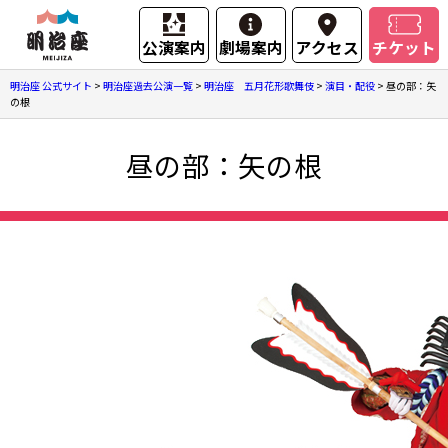
公演案内
劇場案内
アクセス
チケット
明治座 公式サイト
>
明治座過去公演一覧
>
明治座 五月花形歌舞伎
>
演目・配役
>
昼の部：矢
の根
昼の部：矢の根