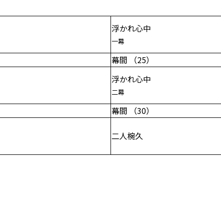
浮かれ心中
一幕
幕間 （25）
浮かれ心中
二幕
幕間 （30）
二人椀久