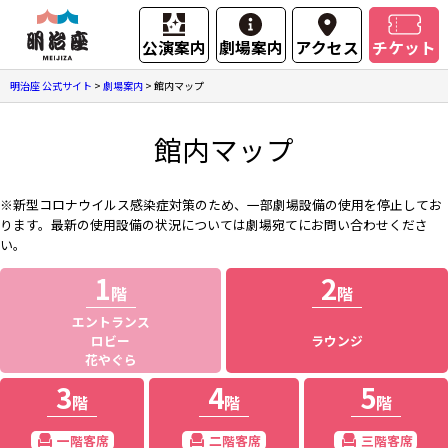
公演案内
劇場案内
アクセス
チケット
明治座 公式サイト
>
劇場案内
>
館内マップ
館内マップ
※新型コロナウイルス感染症対策のため、一部劇場設備の使用を停止してお
ります。最新の使用設備の状況については劇場宛てにお問い合わせくださ
い。
1
2
階
階
エントランス
ロビー
ラウンジ
花やぐら
3
4
5
階
階
階
一階客席
二階客席
三階客席