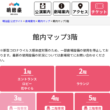
公演案内
劇場案内
アクセス
チケット
明治座 公式サイト
>
劇場案内
>
館内マップ
>
館内マップ3階
館内マップ3階
※新型コロナウイルス感染症対策のため、一部劇場設備の使用を停止してお
ります。最新の使用設備の状況については劇場宛てにお問い合わせくださ
い。
1
2
階
階
エントランス
ロビー
ラウンジ
花やぐら
3
4
5
階
階
階
一階客席
二階客席
三階客席