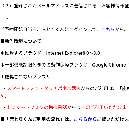
（２）登録されたメールアドレスに送信される「お客様情報登
↓
ご予約開始日当日、席とりくんにログインして、
こちら
から、
■動作環境について
＊推奨するブラウザ：Internet Explorer8.0～9.0
＊一部機能制限付きでの動作保障ブラウザ：Google Chrome：16.0～
＊推奨されないブラウザ
・
スマートフォン・タッチパネル端末
からのご利用は、「座
ん
。
・
非スマートフォンの携帯電話
からは
一切ご利用いただけま
■「席とりくんご利用の流れ」は、
こちらから
ご覧いただけま