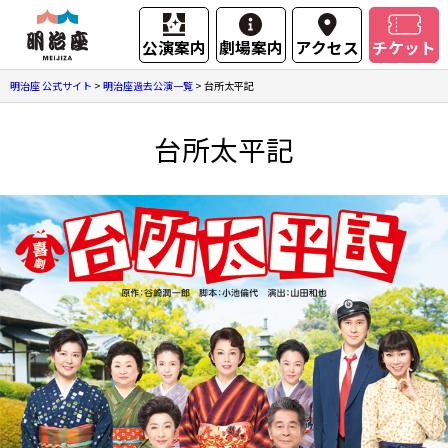
公演案内
劇場案内
アクセス
チケット
明治座 公式サイト
>
明治座過去公演一覧
>
台所太平記
台所太平記