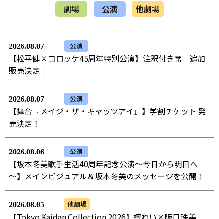
劇場
公演
他劇場
公演
2026.08.07
【松平健×コロッケ45周年特別公演】注釈付き席 追加
販売決定！
公演
2026.08.07
【舞台『メイジ・ザ・キャッツアイ』】学割チケット 発
売決定！
公演
2026.08.06
【坂本冬美歌手生活40周年記念公演～今日から明日へ
～】メインビジュアル＆坂本冬美のメッセージを公開！
他劇場
2026.08.05
【Tokyo Kaidan Collection 2026】檀れい×阪口珠美