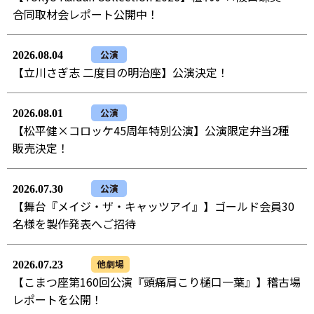
合同取材会レポート公開中！
公演
2026.08.04
【立川さぎ志 二度目の明治座】公演決定！
公演
2026.08.01
【松平健×コロッケ45周年特別公演】公演限定弁当2種
販売決定！
公演
2026.07.30
【舞台『メイジ・ザ・キャッツアイ』】ゴールド会員30
名様を製作発表へご招待
他劇場
2026.07.23
【こまつ座第160回公演『頭痛肩こり樋口一葉』】稽古場
レポートを公開！