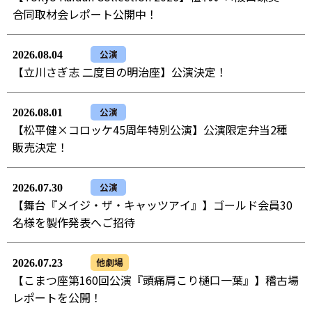
合同取材会レポート公開中！
公演
2026.08.04
【立川さぎ志 二度目の明治座】公演決定！
公演
2026.08.01
【松平健×コロッケ45周年特別公演】公演限定弁当2種
販売決定！
公演
2026.07.30
【舞台『メイジ・ザ・キャッツアイ』】ゴールド会員30
名様を製作発表へご招待
他劇場
2026.07.23
【こまつ座第160回公演『頭痛肩こり樋口一葉』】稽古場
レポートを公開！