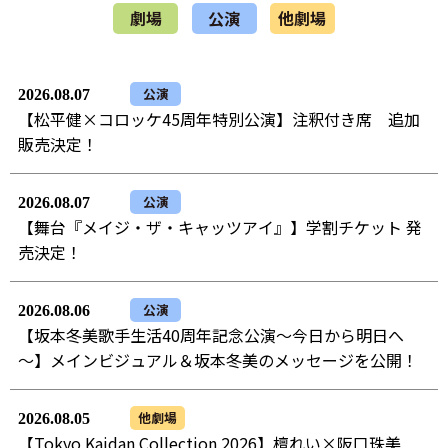
劇場
公演
他劇場
公演
2026.08.07
【松平健×コロッケ45周年特別公演】注釈付き席 追加
販売決定！
公演
2026.08.07
【舞台『メイジ・ザ・キャッツアイ』】学割チケット 発
売決定！
公演
2026.08.06
【坂本冬美歌手生活40周年記念公演～今日から明日へ
～】メインビジュアル＆坂本冬美のメッセージを公開！
他劇場
2026.08.05
【Tokyo Kaidan Collection 2026】檀れい×阪口珠美