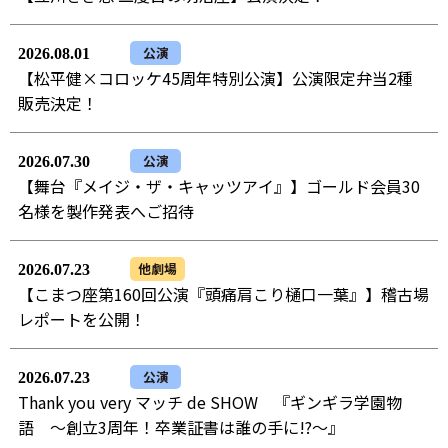
公演
2026.08.01
【松平健×コロッケ45周年特別公演】公演限定弁当2種
販売決定！
公演
2026.07.30
【舞台『メイジ・ザ・キャッツアイ』】ゴールド会員30
名様を製作発表へご招待
他劇場
2026.07.23
【こまつ座第160回公演『頭痛肩こり樋口一葉』】稽古場
レポートを公開！
公演
2026.07.23
Thank you very マッチ de SHOW 『ギンギラ学園物
語 ～創立3周年！卒業証書は誰の手に!?～』