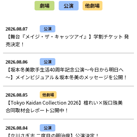
劇場
公演
他劇場
公演
2026.08.07
【舞台『メイジ・ザ・キャッツアイ』】学割チケット 発
売決定！
公演
2026.08.06
【坂本冬美歌手生活40周年記念公演～今日から明日へ
～】メインビジュアル＆坂本冬美のメッセージを公開！
他劇場
2026.08.05
【Tokyo Kaidan Collection 2026】檀れい×阪口珠美
合同取材会レポート公開中！
公演
2026.08.04
【立川さぎ志 二度目の明治座】公演決定！