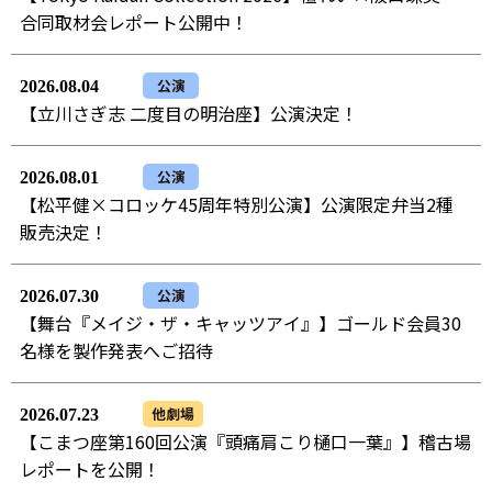
合同取材会レポート公開中！
公演
2026.08.04
【立川さぎ志 二度目の明治座】公演決定！
公演
2026.08.01
【松平健×コロッケ45周年特別公演】公演限定弁当2種
販売決定！
公演
2026.07.30
【舞台『メイジ・ザ・キャッツアイ』】ゴールド会員30
名様を製作発表へご招待
他劇場
2026.07.23
【こまつ座第160回公演『頭痛肩こり樋口一葉』】稽古場
レポートを公開！