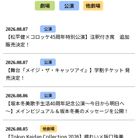
劇場
公演
他劇場
公演
2026.08.07
【松平健×コロッケ45周年特別公演】注釈付き席 追加
販売決定！
公演
2026.08.07
【舞台『メイジ・ザ・キャッツアイ』】学割チケット 発
売決定！
公演
2026.08.06
【坂本冬美歌手生活40周年記念公演～今日から明日へ
～】メインビジュアル＆坂本冬美のメッセージを公開！
他劇場
2026.08.05
【Tokyo Kaidan Collection 2026】檀れい×阪口珠美