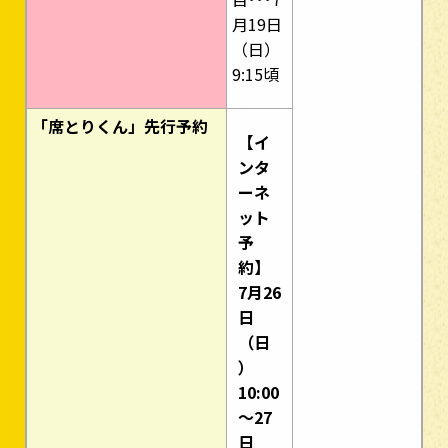
月19日
（日）
9:15頃
「席とりくん」先行予約
【イ
ンタ
ーネ
ット
予
約】
7月26
日
（日
）
10:00
～27
日