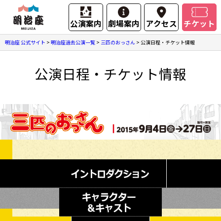
公演案内
劇場案内
アクセス
チケット
明治座 公式サイト
>
明治座過去公演一覧
>
三匹のおっさん
>
公演日程・チケット情報
公演日程・チケット情報