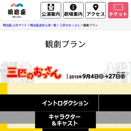
公演案内
劇場案内
アクセス
チケット
明治座 公式サイト
>
明治座過去公演一覧
>
三匹のおっさん
>
観劇プラン
観劇プラン