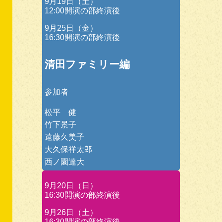
9月19日（土）
12:00開演の部終演後
9月25日（金）
16:30開演の部終演後
清田ファミリー編
参加者
松平 健
竹下景子
遠藤久美子
大久保祥太郎
西ノ園達大
9月20日（日）
16:30開演の部終演後
9月26日（土）
16:30開演の部終演後