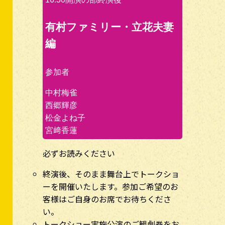
有村ファミリー・立花夫妻
編
参加者
中村梅雀
西郷輝彦
松金よね子
宮﨑香蓮
必ずお読みください
終演後、そのまま舞台上でトークショ
ーを開催いたします。参加ご希望のお
客様はご自身のお席でお待ちくださ
い。
トークショー実施公演のご観劇券をお