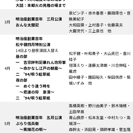
大詰：本郷火の見櫓の場まで
泉ピン子・赤木春恵・藤岡琢也・音
明治座創業百年 三月公演
無美紀子
3月
おんな太閤記
大和田獏・上村香子・佐藤英夫
大鹿次代・三上直也 他
明治座創業百年
松平健四月特別公演
14日より昼夜演目入替え
松平健・叶和貴子・大山克巳・香川
昼の部
桂子
一
吉宗評判記
暴れん坊将軍
毬藻えり・遠藤太津朗・川合伸旺・
4月
～命かなし江戸の朝霧～
龍虎
二 ’94/唄う絵草紙
田中綾子・園田裕久・柴田侊彦・紫
夜の部
城いずみ 他
一 めぐり逢う時を
～悲運の将 景清～
二 ’94/唄う絵草紙
高橋英樹・野川由美子・鈴木瑞穂・
土田早苗
明治座創業百年 五月公演
青山良彦・松本友里・中村たつ・高
5月
ぶらり信兵衛
城淳一
～紫陽花の唄～
森幹太・浜田晃・頭師孝雄・菅生隆