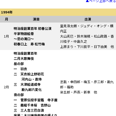
▲ページ上部へ戻る
1994年
月
演目
出演
里見浩太朗・ジュディ・オング・横
明治座創業百年 初春公演
内正
平家物語絵巻
1月
大山克巳・鈴木瑞穂・松山政路・香
～恋の滝口～
川桂子・中島久之
初春口上
寿 松竹梅
上原まり・下川辰平・日下由美 他
明治座創業百年
二月大歌舞伎
昼の部
一 羽衣
二 天衣紛上野初花
河内山・直侍
芝翫・幸四郎・梅玉・彦三郎・勘九
三 大津絵道成寺
2月
郎・福助
勘九郎六変化
染五郎・芦燕・新車 他
夜の部
一
菅原伝授手習鑑
寺子屋
二
義経千本桜
吉野山
三 三人吉三巴白浪
序幕：大川端庚申塚の場より