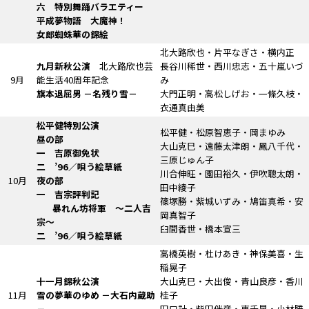
六
特別舞踊バラエティー
平成夢物語 大魔神！
女郎蜘蛛華の錦絵
北大路欣也・片平なぎさ・横内正
九月新秋公演
北大路欣也芸
長谷川稀世・西川忠志・五十嵐いづ
9月
能生活40周年記念
み
旗本退屈男
－名残り雪－
大門正明・高松しげお・一條久枝・
衣通真由美
松平健特別公演
松平健・松原智恵子・岡まゆみ
昼の部
大山克巳・遠藤太津朗・鳳八千代・
一 吉原御免状
三原じゅん子
二 ’96／唄う絵草紙
川合伸旺・園田裕久・伊吹聰太朗・
10月
夜の部
田中綾子
一
吉宗評判記
篠塚勝・紫城いずみ・鳩笛真希・安
暴れん坊将軍
～二人吉
岡真智子
宗～
臼間香世・橋本宣三
二 ’96／唄う絵草紙
高橋英樹・杜けあき・神保美喜・生
稲晃子
十一月錦秋公演
大山克巳・大出俊・青山良彦・香川
11月
雪の夢華のゆめ
－大石内蔵助
桂子
－
田口計・柴田侊彦・東千晃・小林勝