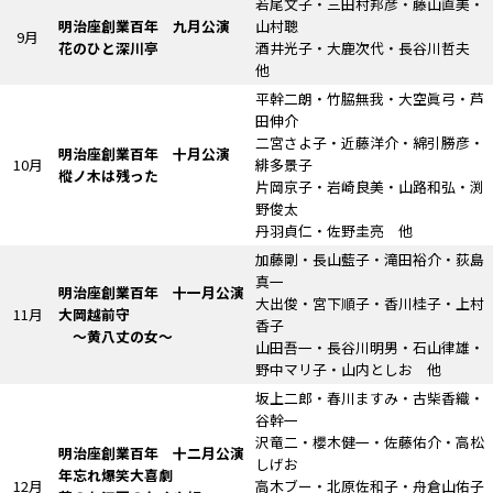
若尾文子・三田村邦彦・藤山直美・
明治座創業百年 九月公演
山村聰
9月
花のひと深川亭
酒井光子・大鹿次代・長谷川哲夫
他
平幹二朗・竹脇無我・大空眞弓・芦
田伸介
二宮さよ子・近藤洋介・綿引勝彦・
明治座創業百年 十月公演
10月
緋多景子
樅ノ木は残った
片岡京子・岩崎良美・山路和弘・渕
野俊太
丹羽貞仁・佐野圭亮 他
加藤剛・長山藍子・滝田裕介・荻島
真一
明治座創業百年 十一月公演
大出俊・宮下順子・香川桂子・上村
11月
大岡越前守
香子
～黄八丈の女～
山田吾一・長谷川明男・石山律雄・
野中マリ子・山内としお 他
坂上二郎・春川ますみ・古柴香織・
谷幹一
沢竜二・櫻木健一・佐藤佑介・高松
明治座創業百年 十二月公演
しげお
年忘れ爆笑大喜劇
12月
高木ブー・北原佐和子・舟倉山佑子