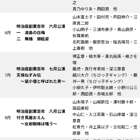
之
真乃ゆりあ・西田良 他
山本富士子・田村亮・芦田伸介・江
原真二郎
明治座創業百年 六月公演
小山明子・三浦布美子・青山良彦・
6月
一 湯島の白梅
秋篠美帆
二 舞踊 錦絵姿
北町嘉朗・服部哲治・稲吉靖司・三
上春樹 他
堺正章・植木等・薬丸裕英・峰さを
理
明治座創業百年 七月公演
龍虎・真行寺君枝・深江章喜
7月
天保ねずみ伝
越川大介（ちびっ子ギャング）・藤
～鼠小僧と呼ばれた男～
井一男（ちびっ子ギャング）
小柳久子・伊吹聡太朗・小野川公三
郎・西田良・赤城太郎 他
山本陽子・山城新伍・澤村藤十郎・
高田美和
明治座創業百年 八月公演
中山仁・入江若葉・石山律雄・深江
8月
付き馬屋おえん
章喜
～女郎蜘蛛は嗤う～
紅貴代・井上英以子・立松昭二・笠
原章 他