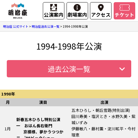
公演案内
劇場案内
アクセス
チケット
明治座 公式サイト
>
明治座過去公演一覧
>
1994-1998年公演
1994-1998年公演
過去公演一覧
1998年
月
演目
出演
五木ひろし・朝丘雪路
(特別出演)
田川寿美・塩沢とき・水野久美・紫
新春五木ひろし特別公演
城いずみ
一 おはん長右衛門
1月
伊藤敏八・藤村薫・淀川昿平・今村
京模様、夢かうつつか
理恵
二 ’98ビックショー