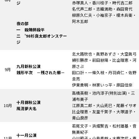
赤塚真人・香川桂子・時代吉二郎
ジ
名代声二郎・志織満助・森田育代
柳原久仁夫・小袖京子・榎木兵衛・
阿木五郎
夜の部
一 殺陣師段平
二 ’98杉良太郎オンステー
ジ
北大路欣也・眞野あずさ・大空眞弓
綿引勝彦・前田耕陽・比企理恵・河
九月新秋公演
原さぶ
9月
銭形平次
－残された櫛－
田口計・一條久枝・丹羽貞仁・佐野
圭亮
伊東貴明・林家いっ平・原田佳奈
高橋英樹・池内淳子
(特別出演)
・三
浦布美子
十月錦秋公演
10月
江原真二郎・大山克巳・尾藤イサオ
風流夢大名
比企理恵・友里千賀子・大塚道子・
青山良彦
若尾文子・浜畑賢吉・松村雄基・音
無美紀子
十一月公演
11月
小川範子・小島秀哉・大鹿次代・青