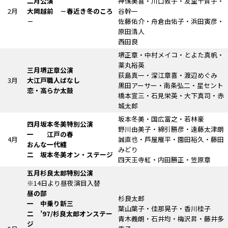
二月公演
神保美喜・川口敦子・友里千賀子・
2月
大岡越前
－春近き冬のころ
谷幹一
－
佐藤佑介・舟倉由佑子・浜田寅彦・
原田清人
西田良
堺正章・中村メイコ・とよた真帆・
薬丸裕英
三月堺正章公演
荻島真一・深江章喜・渡辺めぐみ
3月
大江戸職人ばなし
黒田アーサー・南条弘二・星セント
恋・高らか太鼓
橋本宣三・石見栄英・大下真司・赤
城太郎
坂本冬美・国広富之・若林豪
四月坂本冬美特別公演
野川由美子・綿引勝彦・遠藤太津朗
一
江戸の春
4月
誠直也・芦屋雁平・園田裕久・藤田
おんな一代纏
みどり
二 坂本冬美オン・ステージ
四天王寺紅・内田勝正・笠原章
五月杉良太郎特別公演
※14日より昼夜演目入替
昼の部
杉良太郎
一 中乗り新三
葉山葉子・佳那晃子・香川桂子
二 ’97/杉良太郎オンステー
青木義朗・石井均・梅沢昇・藤井多
ジ