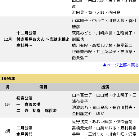
彦
浜田晃・竜小太郎・西田良
山本陽子・中山仁・川野太郎・綿引
勝彦
十二月公演
萩尾みどり・川崎麻世・生稲晃子・
12月
付き馬屋おえん
～恋は未練よ
誠直也
寒牡丹～
蜷川有紀・高松しげお・藤堂新二
伊藤美由紀・井上英以子・笠原章・
南条弘二
▲ページ上部へ戻る
1995年
月
演目
出演
山本富士子・山口崇・小山明子・三
初春公演
浦布美子
1月
一 春雪の唄
池波志乃・青山良彦・長谷川哲夫・
二
寿 初春
錦絵姿
金田龍之介 ほか
佐野浅夫・あおい輝彦・伊吹吾朗
二月公演
高橋元太郎・由美かおる・野村将希
2月
水戸黄門
谷幹一・三浦リカ・川合伸旺・沢竜