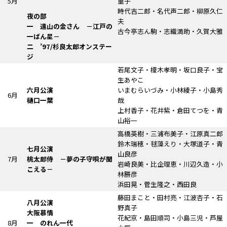
5月
重子
時代吉二郎・名代声二郎・柳原久仁
夜の部
夫
一 遠山の金さん
－江戸の
古今亭志ん駒・志織満助・久賀大雅
一ばん星－
二 ’97/杉良太郎オンステー
ジ
若尾文子・榎木孝明・坂口良子・宝
生あやこ
六月公演
いまむらいづみ・小林綾子・小島秀
6月
樋口一葉
哉
上村香子・花井紫・倉田てつを・青
山裕一
高橋英樹・三浦布美子・江原真二郎
鈴木瑞穂・毬藻えり・大塚道子・青
七月公演
山良彦
7月
桃太郎侍
－夢の子守唄が聞
岩崎良美・比企理恵・川辺久造・小
こえる－
林勝彦
浜田晃・菅生隆之・西田良
藤田まこと・田村亮・江波杏子・石
八月公演
野真子
大阪慕情
花紀京・島田順司・小島三児・芦屋
8月
一 のれん一代