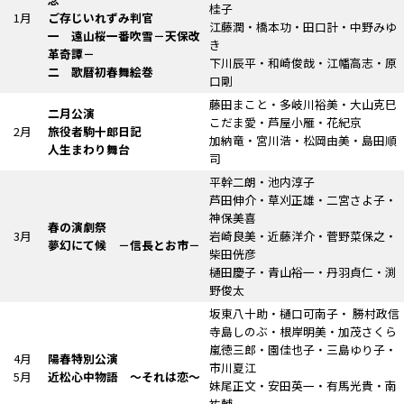
桂子
1月
ご存じいれずみ判官
江藤潤・橋本功・田口計・中野みゆ
一 遠山桜一番吹雪
－天保改
き
革奇譚－
下川辰平・和崎俊哉・江幡高志・原
二 歌暦初春舞絵巻
口剛
藤田まこと・多岐川裕美・大山克巳
二月公演
こだま愛・芦屋小雁・花紀京
2月
旅役者駒十郎日記
加納竜・宮川浩・松岡由美・島田順
人生まわり舞台
司
平幹二朗・池内淳子
芦田伸介・草刈正雄・二宮さよ子・
神保美喜
春の演劇祭
3月
岩崎良美・近藤洋介・菅野菜保之・
夢幻にて候
－信長とお市－
柴田侊彦
樋田慶子・青山裕一・丹羽貞仁・渕
野俊太
坂東八十助・樋口可南子・ 勝村政信
寺島しのぶ・根岸明美・加茂さくら
嵐徳三郎・園佳也子・三島ゆり子・
4月
陽春特別公演
市川夏江
5月
近松心中物語
～それは恋～
妹尾正文・安田英一・有馬光貴・南
祐輔