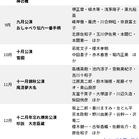
神の舞
堺正章・植木等・浅茅陽子・薬丸裕
英
九月公演
峰岸徹・龍虎・川合伸旺・奈良富士
9月
おしゃべり伝六一番手柄
子
北原佐和子・玉川伊佐男・本間仁・
本間憲一 ほか
若尾文子・榎木孝明
十月公演
10月
中田喜子・赤木春恵・堀内正美 ほ
雪國
か
高橋英樹・池内淳子・音無美紀子・
吉川十和子
十一月錦秋公演
江原真二郎・鈴木瑞穂・尾藤イサ
11月
風流夢大名
オ・青山良彦
友里千賀子・大塚道子・川辺久造・
柴田侊彦 ほか
坂上二郎・春川ますみ・左とん平
京本政樹・野川由美子・谷幹一・沢
十二月年忘れ爆笑公演
12月
竜二
珍説
大忠臣蔵
櫻木健一・古柴香織・佐藤佑介・北
原佐和子 ほか