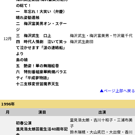
の総て！
一 年忘れ！大笑い（弁慶）
晴れ姿勧進帳
二 梅沢富美男オン・ステー
ジ
三 梅沢武生 口上
梅沢武生・梅沢富美男・竹沢龍千代
12月
四 時代人情劇 泣いて笑っ
梅沢武生劇団
て泣かせます「涙の連絡船」
より
島の娘
五 艶姿！華の舞踊絵巻
六 特別番組豪華絢爛バラエ
ティ「平成夢物語」
十二支移変世習魔界天生
▲ページ上部へ戻る
1996年
月
演目
出演
里見浩太朗・吉川十和子・三浦布美
初春公演
子
里見浩太朗芸能生活40周年記
鈴木瑞穂・大山克巳・大出俊・香川
念