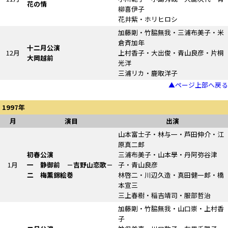
花の情
柳喜伊子
花井紫・ホリヒロシ
加藤剛・竹脇無我・三浦布美子・米
倉斉加年
十二月公演
12月
上村香子・大出俊・青山良彦・片桐
大岡越前
光洋
三浦リカ・鹿取洋子
▲ページ上部へ戻る
1997年
月
演目
出演
山本富士子・林与一・芦田伸介・江
原真二郎
初春公演
三浦布美子・山本學・丹阿弥谷津
1月
一 静御前
－吉野山恋歌－
子・青山良彦
二 梅薫錦絵巻
林啓二・川辺久造・真田健一郎・橋
本宣三
三上春樹・稲吉靖司・服部哲治
加藤剛・竹脇無我・山口崇・上村香
子