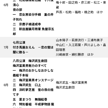
権十郎・田之助・彦三郎・松江・東
6月
清心
蔵
夜の部
芦燕・松助・福助・橋之助 ほか
一 恋女房染分手綱
重の井
子別れ
二 京鹿子娘道成寺
三
新皿屋舗月雨暈
魚屋宗五
郎
山本陽子・萩原流行・三浦布美子
七月公演
中山仁・入江若葉・芦川よしみ・畠
7月
付き馬屋おえん
－恋の蛍は
田理恵
闇に散る－
川崎麻世・綿引勝彦 ほか
八月公演 梅沢武生劇団
梅沢富美男魅力のすべて
一 梅沢のおかしなおかしな
義経千本桜
二 梅沢富美男オンステージ
梅沢武生・梅沢富美男
8月
三
梅沢武生
口上
梅沢武生劇団
四
浜町夢芝居
雪の夜の捨
て子
五
夏まつり
舞踊絵巻
六
特別番組
平成夢物語 龍