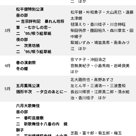
二 ほか
松平健特別公演
松平健・叶和貴子・大山克巳・遠藤
昼の部
太津朗
一
吉宗評判記
暴れん坊将
毬藻えり・香川桂子・川合伸旺
軍
－むかしの恋－
3月
柴田侊彦・園田裕久・森川章玄・田
二 ’95/唄う絵草紙
中綾子
夜の部
紫城いずみ・鳩笛真希・南条みづ
一 次男坊鴉
江 ほか
二 ’95/唄う絵草紙
京マチ子・沖田浩之
春の演劇祭
4月
音無美紀子・小島秀哉・岩崎良美
冬の蝶
ほか
北大路欣也・眞野あずさ
五月薫風公演
左とん平・三浦浩一・三波豊和
5月
銭形平次
－夕立のあとに－
長谷川稀世・江原真二郎・清水綋
治・香川桂子 ほか
六月大歌舞伎
昼の部
一 番町皿屋敷
二
新歌舞伎十八番の内
鏡
獅子
芝翫・富十郎・菊五郎・梅玉
三 花街模様薊色縫
十六夜