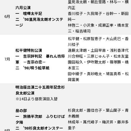
里見浩太朗・朝丘雪路・林与一・横
六月公演
内正
一 喧嘩太平記
香川桂子・久我陽子・谷幹一・新田
6月
二 ’98里見浩太朗オンステ
純一
ージ
林啓二・小沢象・成瀬正孝・橋本宣
三・稲吉靖司
松平健・松原智恵子・大山克巳・香
川桂子
松平健特別公演
遠藤太津朗・土田早苗・浅利香津代
一
吉宗評判記
暴れん坊将
川合伸旺・三原じゅん子・松本友里
7月
軍
－吉宗の恋－
園田裕久・伊吹聰太郎・篠塚勝・橋
二 ’98/唄う絵草紙
本宣三
田中綾子・真砂皓太・鳩笛真希・松
岡富美
明治座出演二十五周年記念杉
良太郎公演
※14日より昼夜演目入替
杉良太郎・園佳也子・葉山葉子・青
昼の部
木義朗
一
旅鴉半次郎
ふりむけば
林成年・萬代峰子・梅沢昇・藤井多
夕陽
重子
二 ’98杉良太郎オンステー
8月