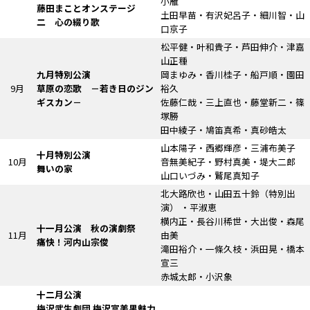
小雁
藤田まことオンステージ
土田早苗・有沢妃呂子・細川智・山
二 心の綴り歌
口京子
松平健・叶和貴子・芦田伸介・津嘉
山正種
九月特別公演
岡まゆみ・香川桂子・船戸順・園田
9月
草原の恋歌
－若き日のジン
裕久
ギスカン－
佐藤仁哉・三上直也・藤堂新二・篠
塚勝
田中綾子・鳩笛真希・真砂皓太
山本陽子・西郷輝彦・三浦布美子
十月特別公演
10月
音無美紀子・野村真美・堤大二郎
舞いの家
山口いづみ・鷲尾真知子
北大路欣也・山田五十鈴
（特別出
演）
・平淑恵
横内正・長谷川稀世・大出俊・森尾
十一月公演 秋の演劇祭
11月
由美
痛快！河内山宗俊
滝田裕介・一條久枝・浜田晃・橋本
宣三
赤城太郎・小沢象
十二月公演
梅沢武生劇団
梅沢富美男魅力