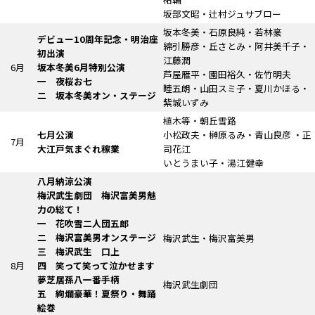
坂部文昭・辻村ジュサブロー
坂本冬美・石原良純・若林豪
デビュー10周年記念・明治座
綿引勝彦・丘さとみ・阿井美千子・
初出演
江藤潤
6月
坂本冬美6月特別公演
芦屋雁平・園田裕久・佐竹明夫
一 夜桜お七
睦五朗・山田スミ子・夏川かほる・
二 坂本冬美オン・ステージ
紫城いずみ
植木等・朝丘雪路
七月公演
小松政夫・榊原るみ・青山良彦 ・正
7月
大江戸気まぐれ稼業
司花江
いとうまい子・湯江健幸
八月納涼公演
梅沢武生劇団
梅沢富美男魅
力の総て！
一 花吹雪二人団五郎
二 梅沢富美男オンステージ
梅沢武生・梅沢富美男
三 梅沢武生 口上
8月
四
笑って笑って泣かせます
夢芝居孫八一番手柄
梅沢武生劇団
五
絢爛豪華！
夏祭り・舞踊
絵巻