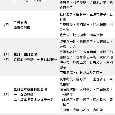
笠原章・杉澤美紀・近衛れい子・高
倉百合子
杜けあき・田村亮・三浦布美子・若
林豪
二月公演
2月
手塚理美・浜畑賢吉・鈴木瑞穂・川
出雲の阿国
辺久造
隆大介・比企理恵・鳩笛真希
坂東八十助・高橋惠子・大石継太・
寺島しのぶ
丹阿弥谷津子・根岸明美・嵐徳三郎
3月
三月・四月公演
園佳也子・古今亭志ん駒・坂部文昭
4月
近松心中物語
～それは恋～
仲恭司・妹尾正文・有馬光彦・西岡
慶子
市川夏江・辻村ジュサブロー
坂本冬美・勝野洋・二宮さよ子・目
黒祐樹
五月坂本冬美特別公演
佐藤蛾次郎・大谷亮介・柴田侊彦・
5月
一 女の花道
小林勝彦
二 坂本冬美オンステージ
山本紀彦・田中綾子・荒木将久・豊
川博子
武田孝・真咲みどり・内田葵