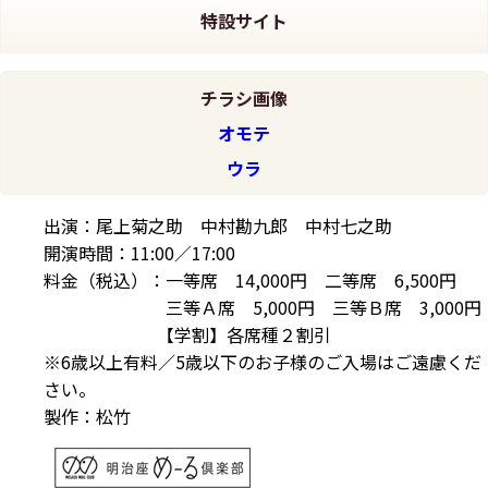
特設サイト
チラシ画像
オモテ
ウラ
出演：尾上菊之助 中村勘九郎 中村七之助
開演時間：11:00／17:00
料金（税込）：一等席
14,000円
二等席
6,500円
三等Ａ席
5,000円
三等Ｂ席
3,000円
【学割】各席種２割引
※6歳以上有料／5歳以下のお子様のご入場はご遠慮くだ
さい。
製作：松竹