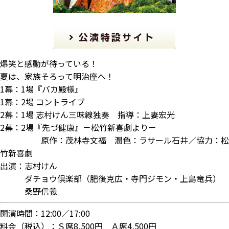
爆笑と感動が待っている！
夏は、家族そろって明治座へ！
1幕：1場『バカ殿様』
1幕：2場 コントライブ
2幕：1場 志村けん三味線独奏 指導：上妻宏光
2幕：2場『先づ健康』－松竹新喜劇より－
原作：茂林寺文福 潤色：ラサール石井／協力：松
竹新喜劇
出演：志村けん
ダチョウ倶楽部（肥後克広・寺門ジモン・上島竜兵）
桑野信義
開演時間：12:00／17:00
料金（税込）：Ｓ席8,500円 Ａ席4,500円