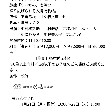
旅籠「かわせみ」を舞台に
繰り広げられる人情捕物帖。
原作：平岩弓枝 「文春文庫」刊
脚本・演出：Ｇ２
出演：中村橋之助 西村雅彦 高橋和也 柳下 大
朝海ひかる 紺野美沙子 高島礼子
開演時間：11:30／16:00
料金（税込）：Ｓ席12,000円 Ａ席8,500円 Ｂ席6,000
円
【学割】各席種２割引
※6歳以上有料／5歳以下のお子様のご入場はご遠慮くだ
さい。
製作：松竹
会員先行予約
3月21日（月・振休）10:00～22日（火）17:00