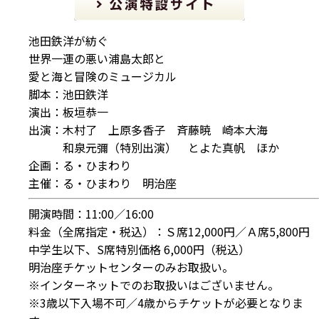
池田鉄洋が紡ぐ
世界一運の悪い浦島太郎と
愛と海と冒険のミュージカル
脚本：池田鉄洋
演出：板垣恭一
出演：木村了 上原多香子 斉藤暁 崎本大海
和泉元彌（特別出演） とよた真帆 ほか
企画：る・ひまわり
主催：る・ひまわり 明治座
開演時間：11:00／16:00
料金（全席指定・税込）：Ｓ席12,000円／Ａ席5,800円
中学生以下、S席特別価格 6,000円（税込）
明治座チケットセンターのみお取扱い。
※インターネットでのお取扱いはございません。
※3歳以下入場不可／4歳からチケットが必要となりま