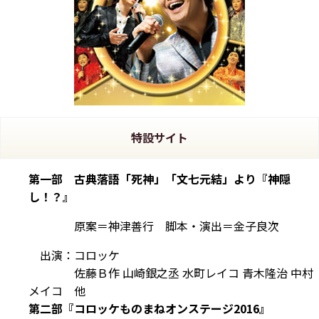
特設サイト
第一部 古典落語「死神」「文七元結」より『神隠
し！？』
原案＝神津善行 脚本・演出＝金子良次
出演：コロッケ
佐藤Ｂ作 山崎銀之丞 水町レイコ 青木隆治 中村
メイコ 他
第二部『コロッケものまねオンステージ2016』