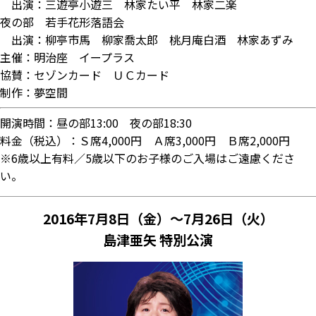
出演：三遊亭小遊三 林家たい平 林家二楽
夜の部 若手花形落語会
出演：柳亭市馬 柳家喬太郎 桃月庵白酒 林家あずみ
主催：明治座 イープラス
協賛：セゾンカード ＵＣカード
制作：夢空間
開演時間：昼の部13:00 夜の部18:30
料金（税込）：Ｓ席4,000円 Ａ席3,000円 Ｂ席2,000円
※6歳以上有料／5歳以下のお子様のご入場はご遠慮くださ
い。
2016年7月8日（金）～7月26日（火）
島津亜矢 特別公演