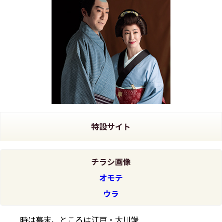
特設サイト
チラシ画像
オモテ
ウラ
時は幕末、ところは江戸・大川端