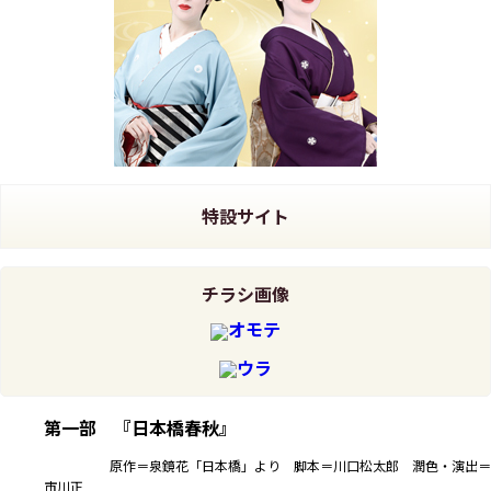
特設サイト
チラシ画像
オモテ
ウラ
第一部 『日本橋春秋』
原作＝泉鏡花「日本橋」より 脚本＝川口松太郎 潤色・演出＝
市川正