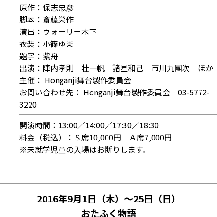
原作：保志忠彦
脚本：斎藤栄作
演出：ウォーリー木下
衣装：小篠ゆま
題字：紫舟
出演：陣内孝則 壮一帆 諸星和己 市川九團次 ほか
主催： Honganji舞台製作委員会
お問い合わせ先： Honganji舞台製作委員会 03-5772-
3220
開演時間：13:00／14:00／17:30／18:30
料金（税込）：Ｓ席10,000円 Ａ席7,000円
※未就学児童の入場はお断りします。
2016年9月1日（木）～25日（日）
おたふく物語