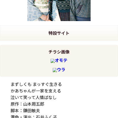
特設サイト
チラシ画像
オモテ
ウラ
まずしくも まっすぐ生きる
かあちゃんが一家を支える
泣いて笑って人情ばなし
原作：山本周五郎
脚本：鎌田敏夫
潤色・演出：石井ふく子