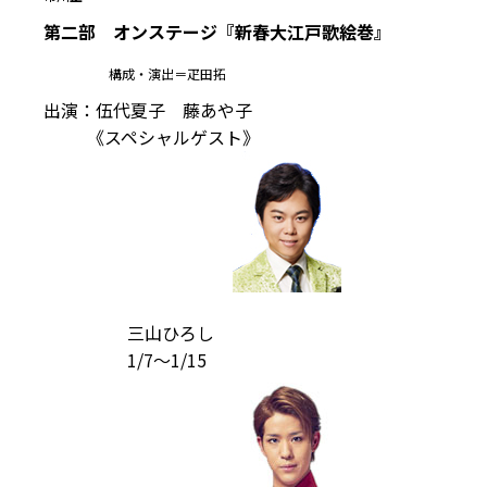
第二部 オンステージ『新春大江戸歌絵巻』
構成・演出＝疋田拓
出演：伍代夏子 藤あや子
《スペシャルゲスト》
三山ひろし
1/7～1/15