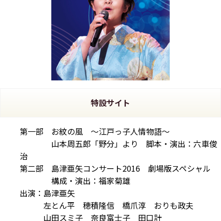
特設サイト
第一部 お紋の風 ～江戸っ子人情物語～
山本周五郎「野分」より 脚本・演出：六車俊
治
第二部 島津亜矢コンサート2016 劇場版スペシャル
構成・演出：福家菊雄
出演：島津亜矢
左とん平 穂積隆信 橋爪淳 おりも政夫
山田スミ子 奈良富士子 田口計