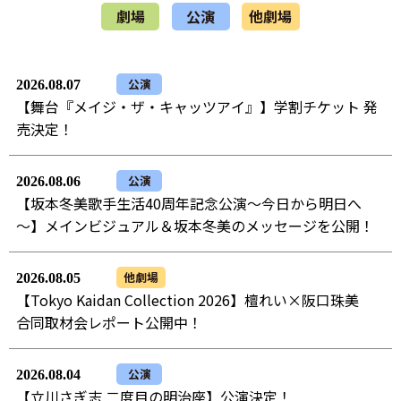
劇場
公演
他劇場
公演
2026.08.07
【舞台『メイジ・ザ・キャッツアイ』】学割チケット 発
売決定！
公演
2026.08.06
【坂本冬美歌手生活40周年記念公演～今日から明日へ
～】メインビジュアル＆坂本冬美のメッセージを公開！
他劇場
2026.08.05
【Tokyo Kaidan Collection 2026】檀れい×阪口珠美
合同取材会レポート公開中！
公演
2026.08.04
【立川さぎ志 二度目の明治座】公演決定！