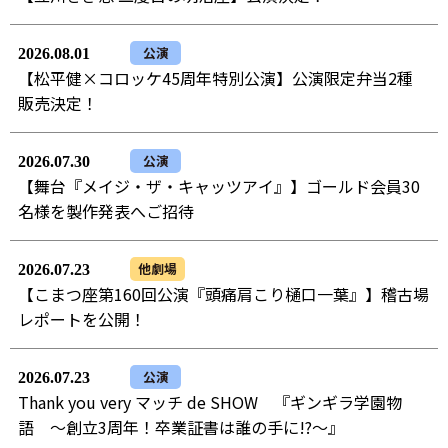
公演
2026.08.01
【松平健×コロッケ45周年特別公演】公演限定弁当2種
販売決定！
公演
2026.07.30
【舞台『メイジ・ザ・キャッツアイ』】ゴールド会員30
名様を製作発表へご招待
他劇場
2026.07.23
【こまつ座第160回公演『頭痛肩こり樋口一葉』】稽古場
レポートを公開！
公演
2026.07.23
Thank you very マッチ de SHOW 『ギンギラ学園物
語 ～創立3周年！卒業証書は誰の手に!?～』