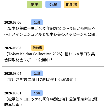
劇場
公演
他劇場
公演
2026.08.06
【坂本冬美歌手生活40周年記念公演～今日から明日へ
～】メインビジュアル＆坂本冬美のメッセージを公開！
他劇場
2026.08.05
【Tokyo Kaidan Collection 2026】檀れい×阪口珠美
合同取材会レポート公開中！
公演
2026.08.04
【立川さぎ志 二度目の明治座】公演決定！
公演
2026.08.01
【松平健×コロッケ45周年特別公演】公演限定弁当2種
販売決定！