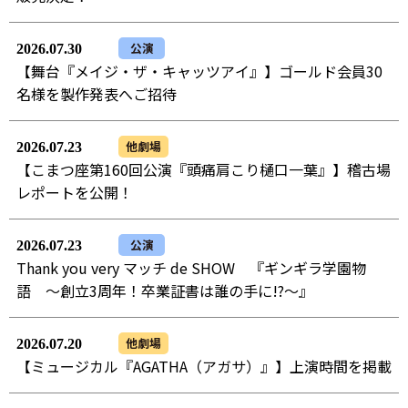
公演
2026.07.30
【舞台『メイジ・ザ・キャッツアイ』】ゴールド会員30
名様を製作発表へご招待
他劇場
2026.07.23
【こまつ座第160回公演『頭痛肩こり樋口一葉』】稽古場
レポートを公開！
公演
2026.07.23
Thank you very マッチ de SHOW 『ギンギラ学園物
語 ～創立3周年！卒業証書は誰の手に!?～』
他劇場
2026.07.20
【ミュージカル『AGATHA（アガサ）』】上演時間を掲載