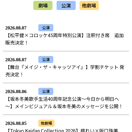
劇場
公演
他劇場
公演
2026.08.07
【松平健×コロッケ45周年特別公演】注釈付き席 追加
販売決定！
公演
2026.08.07
【舞台『メイジ・ザ・キャッツアイ』】学割チケット 発
売決定！
公演
2026.08.06
【坂本冬美歌手生活40周年記念公演～今日から明日へ
～】メインビジュアル＆坂本冬美のメッセージを公開！
他劇場
2026.08.05
【Tokyo Kaidan Collection 2026】檀れい×阪口珠美