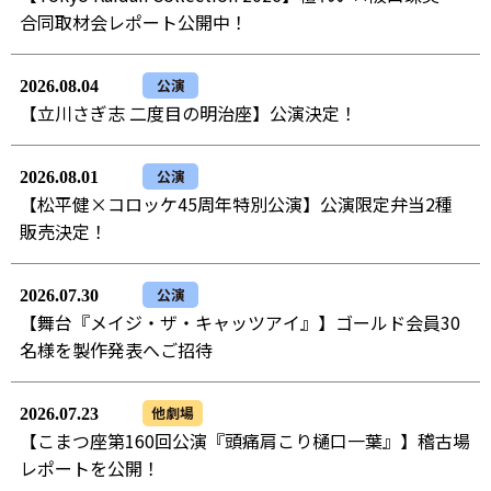
合同取材会レポート公開中！
公演
2026.08.04
【立川さぎ志 二度目の明治座】公演決定！
公演
2026.08.01
【松平健×コロッケ45周年特別公演】公演限定弁当2種
販売決定！
公演
2026.07.30
【舞台『メイジ・ザ・キャッツアイ』】ゴールド会員30
名様を製作発表へご招待
他劇場
2026.07.23
【こまつ座第160回公演『頭痛肩こり樋口一葉』】稽古場
レポートを公開！