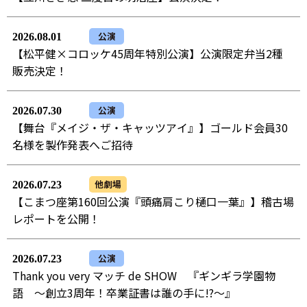
公演
2026.08.01
【松平健×コロッケ45周年特別公演】公演限定弁当2種
販売決定！
公演
2026.07.30
【舞台『メイジ・ザ・キャッツアイ』】ゴールド会員30
名様を製作発表へご招待
他劇場
2026.07.23
【こまつ座第160回公演『頭痛肩こり樋口一葉』】稽古場
レポートを公開！
公演
2026.07.23
Thank you very マッチ de SHOW 『ギンギラ学園物
語 ～創立3周年！卒業証書は誰の手に!?～』