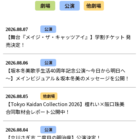
劇場
公演
他劇場
公演
2026.08.07
【舞台『メイジ・ザ・キャッツアイ』】学割チケット 発
売決定！
公演
2026.08.06
【坂本冬美歌手生活40周年記念公演～今日から明日へ
～】メインビジュアル＆坂本冬美のメッセージを公開！
他劇場
2026.08.05
【Tokyo Kaidan Collection 2026】檀れい×阪口珠美
合同取材会レポート公開中！
公演
2026.08.04
【立川さぎ志 二度目の明治座】公演決定！