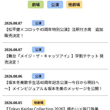
劇場
公演
他劇場
公演
2026.08.07
【松平健×コロッケ45周年特別公演】注釈付き席 追加
販売決定！
公演
2026.08.07
【舞台『メイジ・ザ・キャッツアイ』】学割チケット 発
売決定！
公演
2026.08.06
【坂本冬美歌手生活40周年記念公演～今日から明日へ
～】メインビジュアル＆坂本冬美のメッセージを公開！
他劇場
2026.08.05
【Tokyo Kaidan Collection 2026】檀れい×阪口珠美