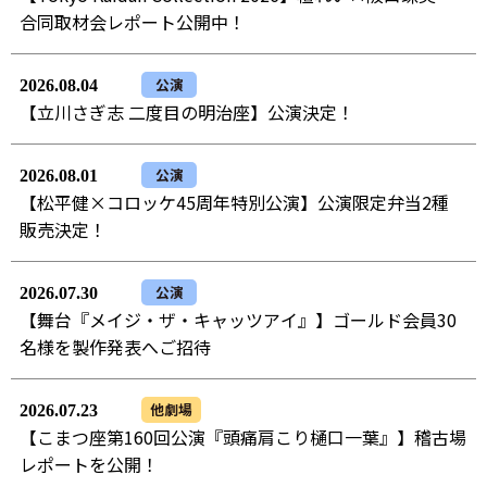
合同取材会レポート公開中！
公演
2026.08.04
【立川さぎ志 二度目の明治座】公演決定！
公演
2026.08.01
【松平健×コロッケ45周年特別公演】公演限定弁当2種
販売決定！
公演
2026.07.30
【舞台『メイジ・ザ・キャッツアイ』】ゴールド会員30
名様を製作発表へご招待
他劇場
2026.07.23
【こまつ座第160回公演『頭痛肩こり樋口一葉』】稽古場
レポートを公開！