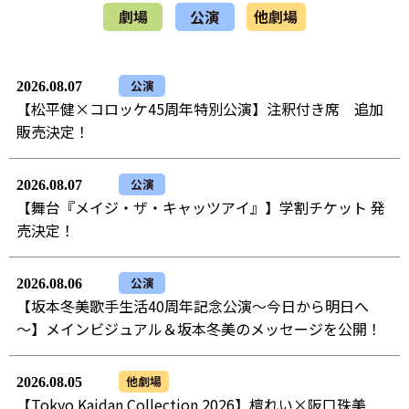
劇場
公演
他劇場
公演
2026.08.07
【松平健×コロッケ45周年特別公演】注釈付き席 追加
販売決定！
公演
2026.08.07
【舞台『メイジ・ザ・キャッツアイ』】学割チケット 発
売決定！
公演
2026.08.06
【坂本冬美歌手生活40周年記念公演～今日から明日へ
～】メインビジュアル＆坂本冬美のメッセージを公開！
他劇場
2026.08.05
【Tokyo Kaidan Collection 2026】檀れい×阪口珠美