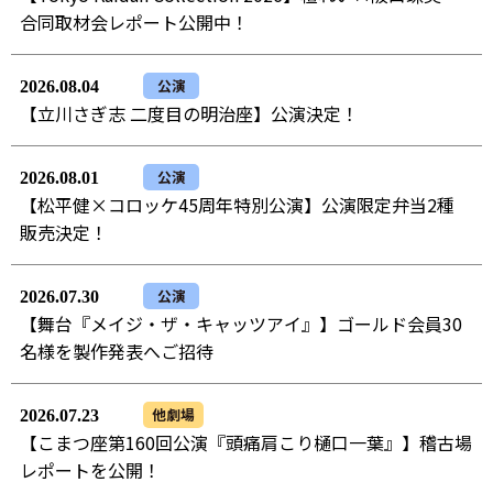
合同取材会レポート公開中！
公演
2026.08.04
【立川さぎ志 二度目の明治座】公演決定！
公演
2026.08.01
【松平健×コロッケ45周年特別公演】公演限定弁当2種
販売決定！
公演
2026.07.30
【舞台『メイジ・ザ・キャッツアイ』】ゴールド会員30
名様を製作発表へご招待
他劇場
2026.07.23
【こまつ座第160回公演『頭痛肩こり樋口一葉』】稽古場
レポートを公開！