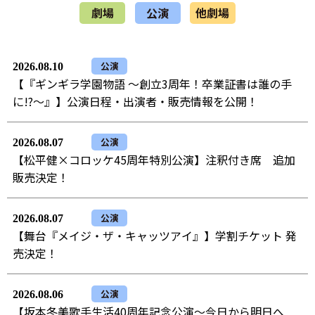
劇場
公演
他劇場
公演
2026.08.10
【『ギンギラ学園物語 ～創立3周年！卒業証書は誰の手
に!?～』】公演日程・出演者・販売情報を公開！
公演
2026.08.07
【松平健×コロッケ45周年特別公演】注釈付き席 追加
販売決定！
公演
2026.08.07
【舞台『メイジ・ザ・キャッツアイ』】学割チケット 発
売決定！
公演
2026.08.06
【坂本冬美歌手生活40周年記念公演～今日から明日へ