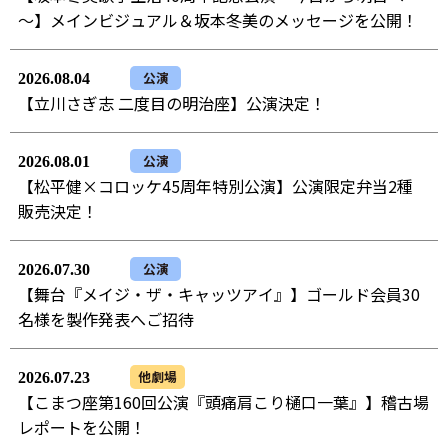
～】メインビジュアル＆坂本冬美のメッセージを公開！
公演
2026.08.04
【立川さぎ志 二度目の明治座】公演決定！
公演
2026.08.01
【松平健×コロッケ45周年特別公演】公演限定弁当2種
販売決定！
公演
2026.07.30
【舞台『メイジ・ザ・キャッツアイ』】ゴールド会員30
名様を製作発表へご招待
他劇場
2026.07.23
【こまつ座第160回公演『頭痛肩こり樋口一葉』】稽古場
レポートを公開！