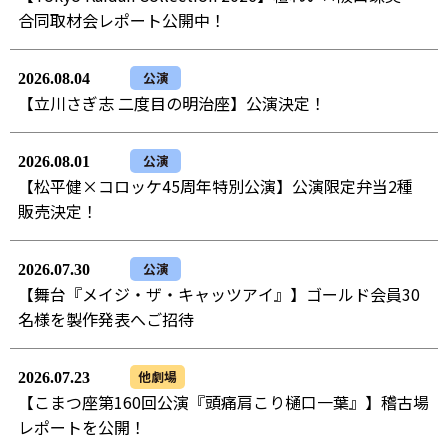
合同取材会レポート公開中！
公演
2026.08.04
【立川さぎ志 二度目の明治座】公演決定！
公演
2026.08.01
【松平健×コロッケ45周年特別公演】公演限定弁当2種
販売決定！
公演
2026.07.30
【舞台『メイジ・ザ・キャッツアイ』】ゴールド会員30
名様を製作発表へご招待
他劇場
2026.07.23
【こまつ座第160回公演『頭痛肩こり樋口一葉』】稽古場
レポートを公開！