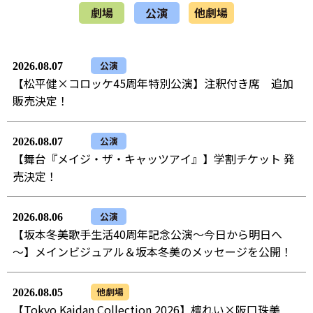
劇場
公演
他劇場
公演
2026.08.07
【松平健×コロッケ45周年特別公演】注釈付き席 追加
販売決定！
公演
2026.08.07
【舞台『メイジ・ザ・キャッツアイ』】学割チケット 発
売決定！
公演
2026.08.06
【坂本冬美歌手生活40周年記念公演～今日から明日へ
～】メインビジュアル＆坂本冬美のメッセージを公開！
他劇場
2026.08.05
【Tokyo Kaidan Collection 2026】檀れい×阪口珠美