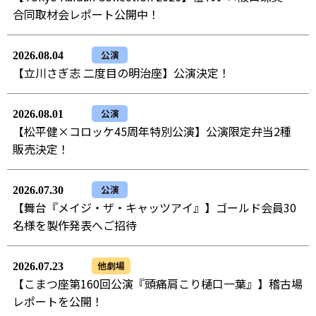
合同取材会レポート公開中！
公演
2026.08.04
【立川さぎ志 二度目の明治座】公演決定！
公演
2026.08.01
【松平健×コロッケ45周年特別公演】公演限定弁当2種
販売決定！
公演
2026.07.30
【舞台『メイジ・ザ・キャッツアイ』】ゴールド会員30
名様を製作発表へご招待
他劇場
2026.07.23
【こまつ座第160回公演『頭痛肩こり樋口一葉』】稽古場
レポートを公開！