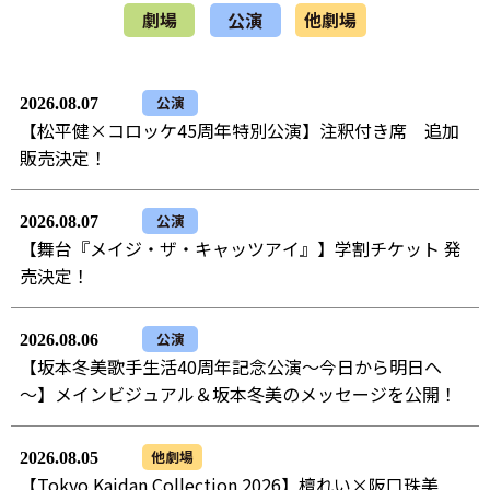
劇場
公演
他劇場
公演
2026.08.07
【松平健×コロッケ45周年特別公演】注釈付き席 追加
販売決定！
公演
2026.08.07
【舞台『メイジ・ザ・キャッツアイ』】学割チケット 発
売決定！
公演
2026.08.06
【坂本冬美歌手生活40周年記念公演～今日から明日へ
～】メインビジュアル＆坂本冬美のメッセージを公開！
他劇場
2026.08.05
【Tokyo Kaidan Collection 2026】檀れい×阪口珠美