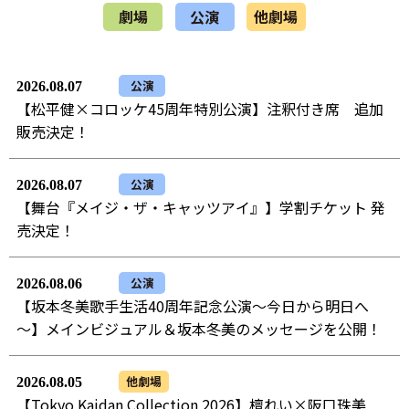
劇場
公演
他劇場
公演
2026.08.07
【松平健×コロッケ45周年特別公演】注釈付き席 追加
販売決定！
公演
2026.08.07
【舞台『メイジ・ザ・キャッツアイ』】学割チケット 発
売決定！
公演
2026.08.06
【坂本冬美歌手生活40周年記念公演～今日から明日へ
～】メインビジュアル＆坂本冬美のメッセージを公開！
他劇場
2026.08.05
【Tokyo Kaidan Collection 2026】檀れい×阪口珠美