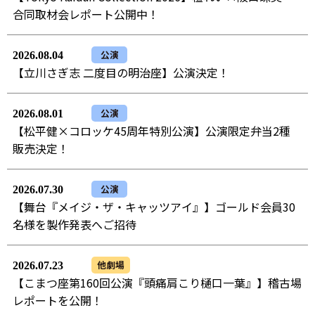
合同取材会レポート公開中！
公演
2026.08.04
【立川さぎ志 二度目の明治座】公演決定！
公演
2026.08.01
【松平健×コロッケ45周年特別公演】公演限定弁当2種
販売決定！
公演
2026.07.30
【舞台『メイジ・ザ・キャッツアイ』】ゴールド会員30
名様を製作発表へご招待
他劇場
2026.07.23
【こまつ座第160回公演『頭痛肩こり樋口一葉』】稽古場
レポートを公開！